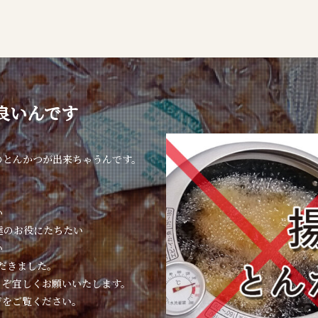
良いんです
のとんかつが出来ちゃうんです。
い
達のお役にたちたい
い
ただきました。
うぞ宜しくお願いいたします。
ジをご覧ください。