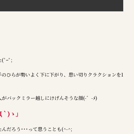
ｰﾟ;
手のひらが勢いよく下に下がり、思い切りクラクションを1
バックミラー越しにけげんそうな顔(-゛-ﾒ)
Д｀)ゝ」
ろう･･･って思うことも(^-^;