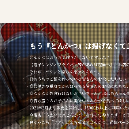
もう『とんかつ』は揚げなくて
とんかつはおうちで作りたくないですよね？
【電子レンジとフライパン等があれば超簡単】にお店
それが「サクッと楽ちん冷凍とんかつ」
◎おうちのご飯を作っている皆さんのお役にたちたい
◎共働きや単身でがんばってる皆さんのお役にたちた
◎なかなか外食行けないおじいちゃん、おばあちゃん
◎育ち盛りのお子さんに美味いとんかつを食べてほし
2021年2月より販売を開始し、15000枚以上ご利用い
今後も「うまい冷凍とんかつ」を作って参ります。ど
良かったら「サクッと楽ちん冷凍とんかつ」通販ペー