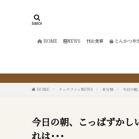
HOME
NEWS
お食事
とんかつ弁
『サ
HOME
クックファンNEWS
未分類
今日の朝、
今日の朝、こっぱずかしい
れは･･･