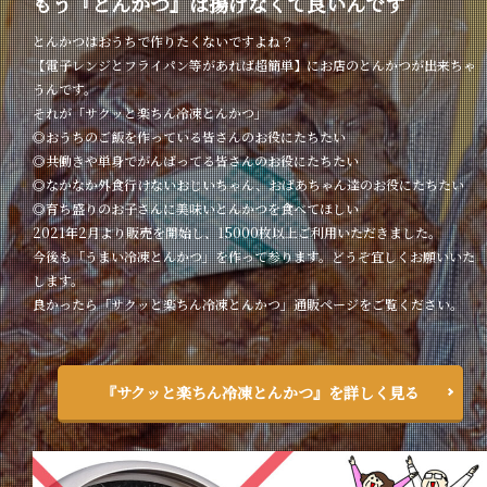
もう『とんかつ』は揚げなくて良いんです
とんかつはおうちで作りたくないですよね？
【電子レンジとフライパン等があれば超簡単】にお店のとんかつが出来ちゃ
うんです。
それが「サクッと楽ちん冷凍とんかつ」
◎おうちのご飯を作っている皆さんのお役にたちたい
◎共働きや単身でがんばってる皆さんのお役にたちたい
◎なかなか外食行けないおじいちゃん、おばあちゃん達のお役にたちたい
◎育ち盛りのお子さんに美味いとんかつを食べてほしい
2021年2月より販売を開始し、15000枚以上ご利用いただきました。
今後も「うまい冷凍とんかつ」を作って参ります。どうぞ宜しくお願いいた
します。
良かったら「サクッと楽ちん冷凍とんかつ」通販ページをご覧ください。
『サクッと楽ちん冷凍とんかつ』を詳しく見る