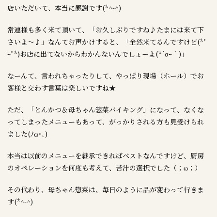
店いただいて、本当に感謝です(*^-^)
常連様も多く来て頂いて、「お久しぶりですね♪たまには来て下
さいよ～♪」なんてお声かけすると、「全然来てるんですけど(*ﾟ
ｰﾟ*)お店に出てないからわかんないんでしょーよ(*´σｰ｀)」
なーんて、言われちゃったりして、やっぱり現場（ホール）でお
客様と交わす言葉は楽しいですね★
ただ、「とんかつ＆母ちゃん惣菜バイキング」になって、なくな
ってしまったメニューもあって、がっかりされる方も見受けられ
ました(ﾉω･､)
本当は以前のメニューを継承できればベストなんですけど、厨房
のオペレーションを何度も考えて、苦汁の選択でした（；ω；）
その代わり、母ちゃん惣菜は、毎日のように品が変わって行きま
す(*^-^)