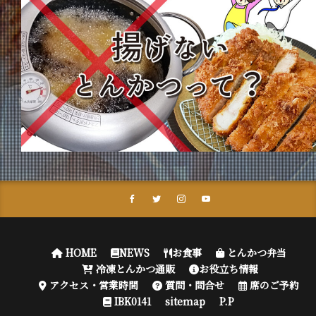
HOME
NEWS
お食事
とんかつ弁当
冷凍とんかつ通販
お役立ち情報
アクセス・営業時間
質問・問合せ
席のご予約
IBK0141
sitemap
P.P