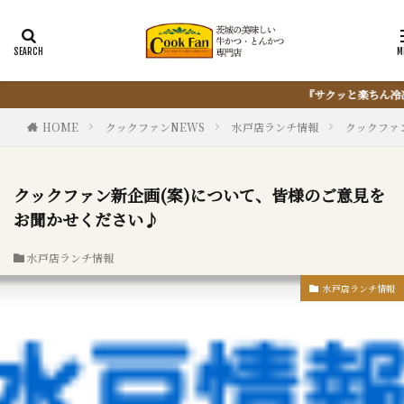
『サクッと楽ちん冷凍とんかつ』は、仕込まない・揚げない・油捨てない。
HOME
クックファンNEWS
水戸店ランチ情報
クックファ
クックファン新企画(案)について、皆様のご意見を
お聞かせください♪
水戸店ランチ情報
水戸店ランチ情報