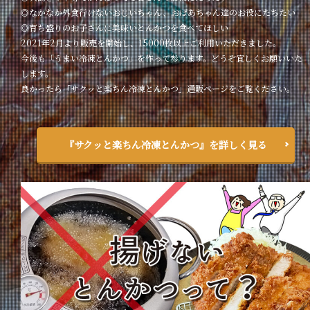
◎なかなか外食行けないおじいちゃん、おばあちゃん達のお役にたちたい
◎育ち盛りのお子さんに美味いとんかつを食べてほしい
2021年2月より販売を開始し、15000枚以上ご利用いただきました。
今後も「うまい冷凍とんかつ」を作って参ります。どうぞ宜しくお願いいた
します。
良かったら「サクッと楽ちん冷凍とんかつ」通販ページをご覧ください。
『サクッと楽ちん冷凍とんかつ』を詳しく見る