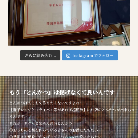
さらに読み込む...
Instagram でフォロー
もう『とんかつ』は揚げなくて良いんです
とんかつはおうちで作りたくないですよね？
【電子レンジとフライパン等があれば超簡単】にお店のとんかつが出来ちゃ
うんです。
それが「サクッと楽ちん冷凍とんかつ」
◎おうちのご飯を作っている皆さんのお役にたちたい
◎共働きや単身でがんばってる皆さんのお役にたちたい