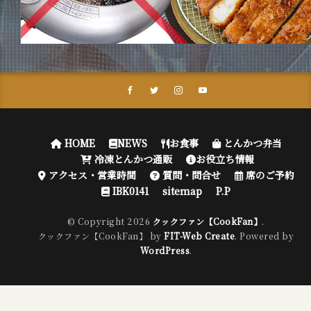
HOME
NEWS
お食事
とんかつ弁当
冷凍とんかつ通販
お役立ち情報
アクセス・営業時間
質問・問合せ
席のご予約
IBK0141
sitemap
P.P
© Copyright 2026
クックファン【CookFan】
.
クックファン【CookFan】 by
FIT-Web Create
. Powered by
WordPress
.