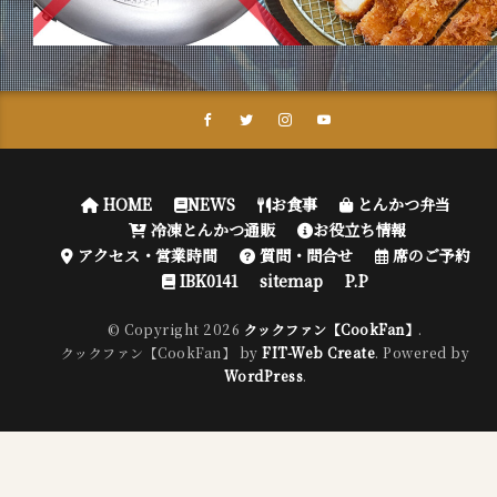
HOME
NEWS
お食事
とんかつ弁当
冷凍とんかつ通販
お役立ち情報
アクセス・営業時間
質問・問合せ
席のご予約
IBK0141
sitemap
P.P
© Copyright 2026
クックファン【CookFan】
.
クックファン【CookFan】 by
FIT-Web Create
. Powered by
WordPress
.