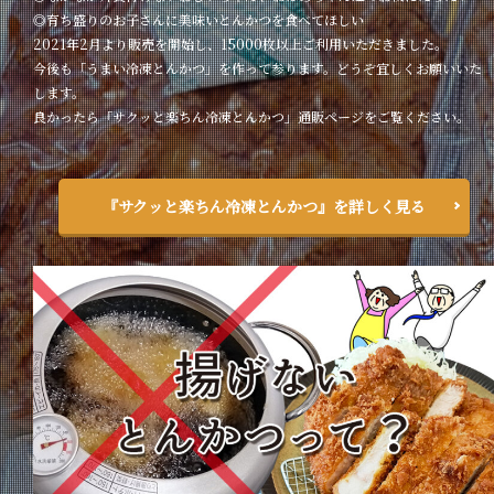
◎育ち盛りのお子さんに美味いとんかつを食べてほしい
2021年2月より販売を開始し、15000枚以上ご利用いただきました。
今後も「うまい冷凍とんかつ」を作って参ります。どうぞ宜しくお願いいた
します。
良かったら「サクッと楽ちん冷凍とんかつ」通販ページをご覧ください。
『サクッと楽ちん冷凍とんかつ』を詳しく見る