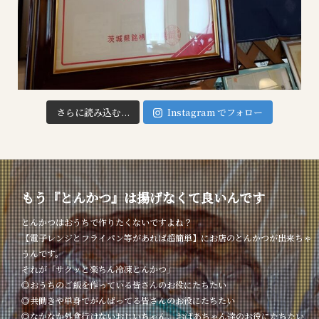
さらに読み込む...
Instagram でフォロー
もう『とんかつ』は揚げなくて良いんです
とんかつはおうちで作りたくないですよね？
【電子レンジとフライパン等があれば超簡単】にお店のとんかつが出来ちゃ
うんです。
それが「サクッと楽ちん冷凍とんかつ」
◎おうちのご飯を作っている皆さんのお役にたちたい
◎共働きや単身でがんばってる皆さんのお役にたちたい
◎なかなか外食行けないおじいちゃん、おばあちゃん達のお役にたちたい