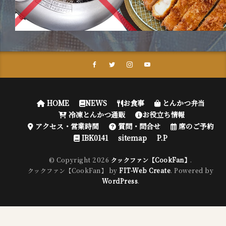
HOME
NEWS
お食事
とんかつ弁当
冷凍とんかつ通販
お役立ち情報
アクセス・営業時間
質問・問合せ
席のご予約
IBK0141
sitemap
P.P
© Copyright 2026
クックファン【CookFan】
.
クックファン【CookFan】 by
FIT-Web Create
. Powered by
WordPress
.