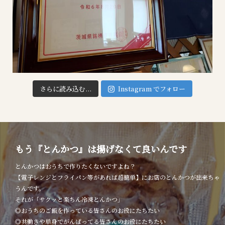
さらに読み込む...
Instagram でフォロー
もう『とんかつ』は揚げなくて良いんです
とんかつはおうちで作りたくないですよね？
【電子レンジとフライパン等があれば超簡単】にお店のとんかつが出来ちゃ
うんです。
それが「サクッと楽ちん冷凍とんかつ」
◎おうちのご飯を作っている皆さんのお役にたちたい
◎共働きや単身でがんばってる皆さんのお役にたちたい