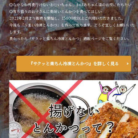
◎なかなか外食行けないおじいちゃん、おばあちゃん達のお役にたちたい
◎育ち盛りのお子さんに美味いとんかつを食べてほしい
2021年2月より販売を開始し、15000枚以上ご利用いただきました。
今後も「うまい冷凍とんかつ」を作って参ります。どうぞ宜しくお願いいた
します。
良かったら「サクッと楽ちん冷凍とんかつ」通販ページをご覧ください。
『サクッと楽ちん冷凍とんかつ』を詳しく見る