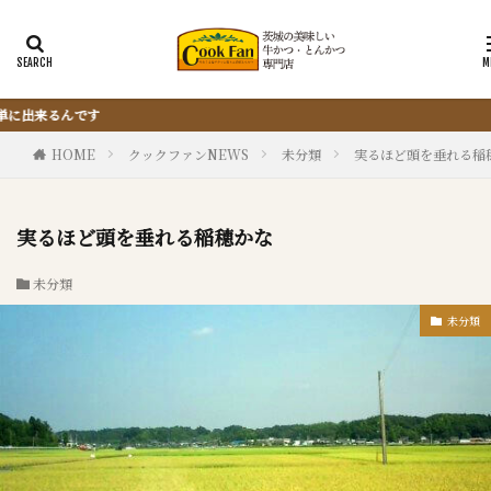
『サクッと楽ちん冷凍とんかつ』は、仕込
HOME
クックファンNEWS
未分類
実るほど頭を垂れる稲
実るほど頭を垂れる稲穂かな
未分類
未分類