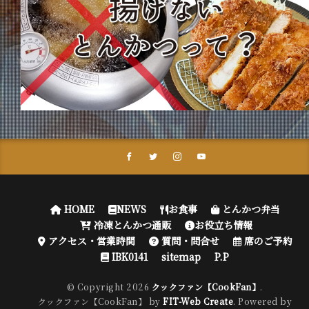
HOME
NEWS
お食事
とんかつ弁当
冷凍とんかつ通販
お役立ち情報
アクセス・営業時間
質問・問合せ
席のご予約
IBK0141
sitemap
P.P
© Copyright 2026
クックファン【CookFan】
.
クックファン【CookFan】 by
FIT-Web Create
. Powered by