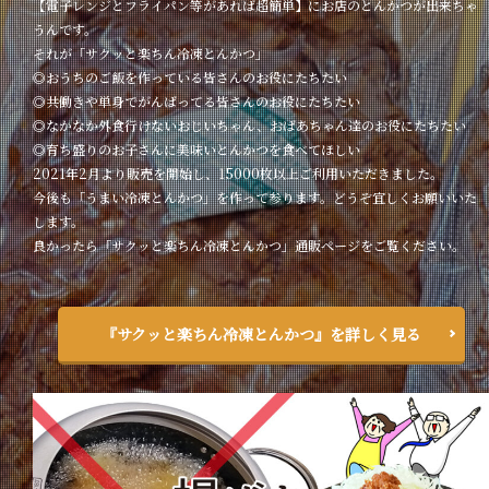
【電子レンジとフライパン等があれば超簡単】にお店のとんかつが出来ちゃ
うんです。
それが「サクッと楽ちん冷凍とんかつ」
◎おうちのご飯を作っている皆さんのお役にたちたい
◎共働きや単身でがんばってる皆さんのお役にたちたい
◎なかなか外食行けないおじいちゃん、おばあちゃん達のお役にたちたい
◎育ち盛りのお子さんに美味いとんかつを食べてほしい
2021年2月より販売を開始し、15000枚以上ご利用いただきました。
今後も「うまい冷凍とんかつ」を作って参ります。どうぞ宜しくお願いいた
します。
良かったら「サクッと楽ちん冷凍とんかつ」通販ページをご覧ください。
『サクッと楽ちん冷凍とんかつ』を詳しく見る