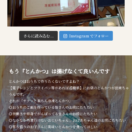
さらに読み込む...
Instagram でフォロー
もう『とんかつ』は揚げなくて良いんです
とんかつはおうちで作りたくないですよね？
【電子レンジとフライパン等があれば超簡単】にお店のとんかつが出来ちゃ
うんです。
それが「サクッと楽ちん冷凍とんかつ」
◎おうちのご飯を作っている皆さんのお役にたちたい
◎共働きや単身でがんばってる皆さんのお役にたちたい
◎なかなか外食行けないおじいちゃん、おばあちゃん達のお役にたちたい
◎育ち盛りのお子さんに美味いとんかつを食べてほしい