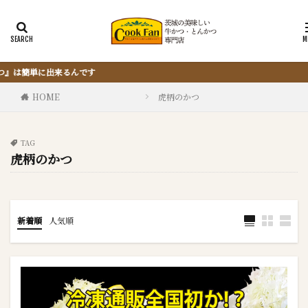
『サクッと楽ちん冷凍とんか
HOME
虎柄のかつ
TAG
虎柄のかつ
新着順
人気順