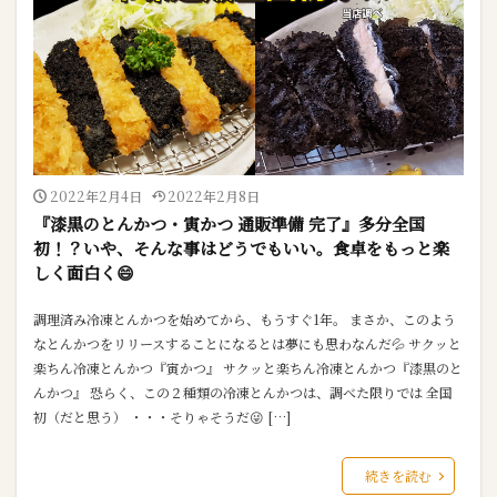
2022年2月4日
2022年2月8日
『漆黒のとんかつ・寅かつ 通販準備 完了』多分全国
初！？いや、そんな事はどうでもいい。食卓をもっと楽
しく面白く😄
調理済み冷凍とんかつを始めてから、もうすぐ1年。 まさか、このよう
なとんかつをリリースすることになるとは夢にも思わなんだ💦 サクッと
楽ちん冷凍とんかつ『寅かつ』 サクッと楽ちん冷凍とんかつ『漆黒のと
んかつ』 恐らく、この２種類の冷凍とんかつは、調べた限りでは 全国
初（だと思う） ・・・そりゃそうだ😜 […]
続きを読む