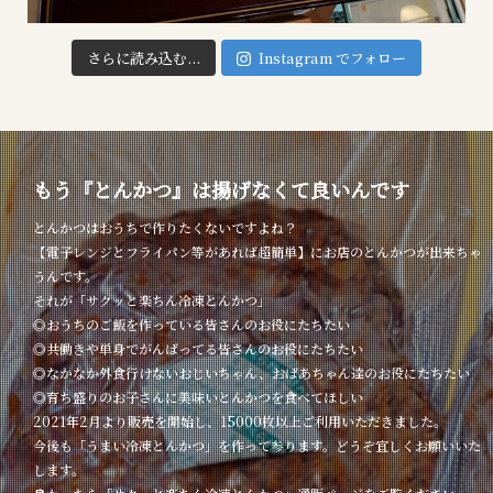
さらに読み込む...
Instagram でフォロー
もう『とんかつ』は揚げなくて良いんです
とんかつはおうちで作りたくないですよね？
【電子レンジとフライパン等があれば超簡単】にお店のとんかつが出来ちゃ
うんです。
それが「サクッと楽ちん冷凍とんかつ」
◎おうちのご飯を作っている皆さんのお役にたちたい
◎共働きや単身でがんばってる皆さんのお役にたちたい
◎なかなか外食行けないおじいちゃん、おばあちゃん達のお役にたちたい
◎育ち盛りのお子さんに美味いとんかつを食べてほしい
2021年2月より販売を開始し、15000枚以上ご利用いただきました。
今後も「うまい冷凍とんかつ」を作って参ります。どうぞ宜しくお願いいた
します。