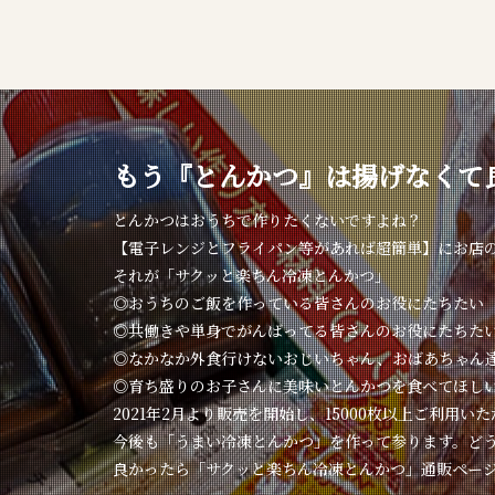
もう『とんかつ』は揚げなくて
とんかつはおうちで作りたくないですよね？
【電子レンジとフライパン等があれば超簡単】にお店
それが「サクッと楽ちん冷凍とんかつ」
◎おうちのご飯を作っている皆さんのお役にたちたい
◎共働きや単身でがんばってる皆さんのお役にたちた
◎なかなか外食行けないおじいちゃん、おばあちゃん
◎育ち盛りのお子さんに美味いとんかつを食べてほし
2021年2月より販売を開始し、15000枚以上ご利用い
今後も「うまい冷凍とんかつ」を作って参ります。ど
良かったら「サクッと楽ちん冷凍とんかつ」通販ペー