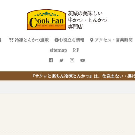
当
冷凍とんかつ通販
お役立ち情報
アクセス・営業時間
sitemap
P.P
クッと楽ちん冷凍とんかつ』は、仕込まない・揚げない・油捨てない。