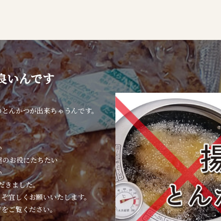
良いんです
のとんかつが出来ちゃうんです。
い
達のお役にたちたい
い
ただきました。
うぞ宜しくお願いいたします。
ジをご覧ください。