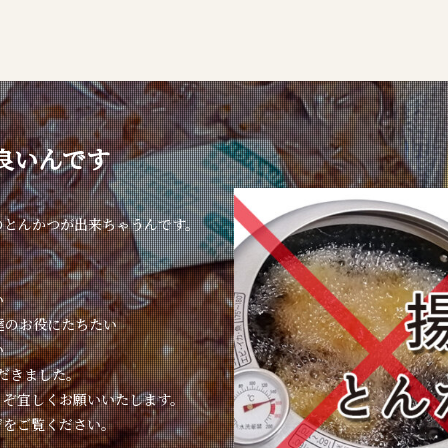
良いんです
のとんかつが出来ちゃうんです。
い
達のお役にたちたい
い
ただきました。
うぞ宜しくお願いいたします。
ジをご覧ください。