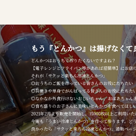
もう『とんかつ』は揚げなくて
とんかつはおうちで作りたくないですよね？
【電子レンジとフライパン等があれば超簡単】にお店
それが「サクッと楽ちん冷凍とんかつ」
◎おうちのご飯を作っている皆さんのお役にたちたい
◎共働きや単身でがんばってる皆さんのお役にたちた
◎なかなか外食行けないおじいちゃん、おばあちゃん
◎育ち盛りのお子さんに美味いとんかつを食べてほし
2021年2月より販売を開始し、15000枚以上ご利用い
今後も「うまい冷凍とんかつ」を作って参ります。ど
良かったら「サクッと楽ちん冷凍とんかつ」通販ペー