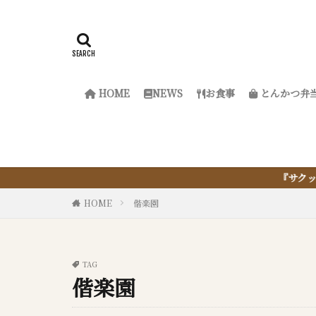
HOME
NEWS
お食事
とんかつ弁
『サクッと楽ちん冷凍とんかつ』は
HOME
偕楽園
TAG
偕楽園