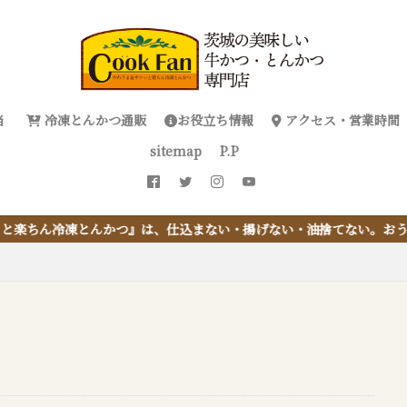
当
冷凍とんかつ通販
お役立ち情報
アクセス・営業時間
sitemap
P.P
、仕込まない・揚げない・油捨てない。おうちで『とんかつ』は簡単に