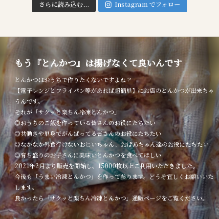
さらに読み込む...
Instagram でフォロー
もう『とんかつ』は揚げなくて良いんです
とんかつはおうちで作りたくないですよね？
【電子レンジとフライパン等があれば超簡単】にお店のとんかつが出来ちゃ
うんです。
それが「サクッと楽ちん冷凍とんかつ」
◎おうちのご飯を作っている皆さんのお役にたちたい
◎共働きや単身でがんばってる皆さんのお役にたちたい
◎なかなか外食行けないおじいちゃん、おばあちゃん達のお役にたちたい
◎育ち盛りのお子さんに美味いとんかつを食べてほしい
2021年2月より販売を開始し、15000枚以上ご利用いただきました。
今後も「うまい冷凍とんかつ」を作って参ります。どうぞ宜しくお願いいた
します。
良かったら「サクッと楽ちん冷凍とんかつ」通販ページをご覧ください。