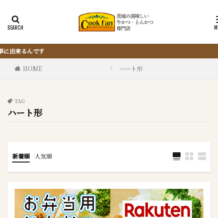
『サクッと楽ちん冷凍とんかつ』は、仕
HOME
ハート形
TAG
ハート形
新着順
人気順