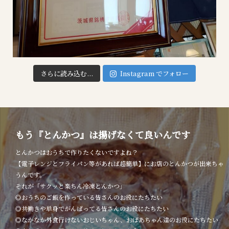
さらに読み込む...
Instagram でフォロー
もう『とんかつ』は揚げなくて良いんです
とんかつはおうちで作りたくないですよね？
【電子レンジとフライパン等があれば超簡単】にお店のとんかつが出来ちゃ
うんです。
それが「サクッと楽ちん冷凍とんかつ」
◎おうちのご飯を作っている皆さんのお役にたちたい
◎共働きや単身でがんばってる皆さんのお役にたちたい
◎なかなか外食行けないおじいちゃん、おばあちゃん達のお役にたちたい