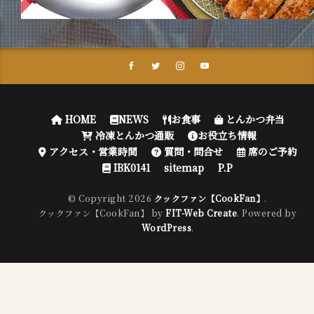
HOME
NEWS
お食事
とんかつ弁当
冷凍とんかつ通販
お役立ち情報
アクセス・営業時間
質問・問合せ
席のご予約
IBK0141
sitemap
P.P
© Copyright 2026
クックファン【CookFan】
.
クックファン【CookFan】 by
FIT-Web Create
. Powered by
WordPress
.