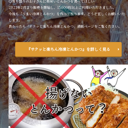
◎育ち盛りのお子さんに美味いとんかつを食べてほしい
2021年2月より販売を開始し、15000枚以上ご利用いただきました。
今後も「うまい冷凍とんかつ」を作って参ります。どうぞ宜しくお願いいた
します。
良かったら「サクッと楽ちん冷凍とんかつ」通販ページをご覧ください。
『サクッと楽ちん冷凍とんかつ』を詳しく見る