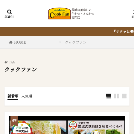
『サクッと楽ちん冷凍とんかつ』は、仕込まない・揚げない・油
HOME
クックファン
TAG
クックファン
新着順
人気順