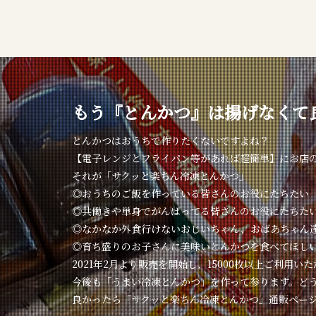
もう『とんかつ』は揚げなくて
とんかつはおうちで作りたくないですよね？
【電子レンジとフライパン等があれば超簡単】にお店
それが「サクッと楽ちん冷凍とんかつ」
◎おうちのご飯を作っている皆さんのお役にたちたい
◎共働きや単身でがんばってる皆さんのお役にたちた
◎なかなか外食行けないおじいちゃん、おばあちゃん
◎育ち盛りのお子さんに美味いとんかつを食べてほし
2021年2月より販売を開始し、15000枚以上ご利用い
今後も「うまい冷凍とんかつ」を作って参ります。ど
良かったら「サクッと楽ちん冷凍とんかつ」通販ペー