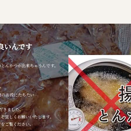
良いんです
のとんかつが出来ちゃうんです。
い
達のお役にたちたい
い
ただきました。
うぞ宜しくお願いいたします。
ジをご覧ください。