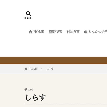
HOME
NEWS
お食事
とんかつ弁
『サ
HOME
しらす
TAG
しらす