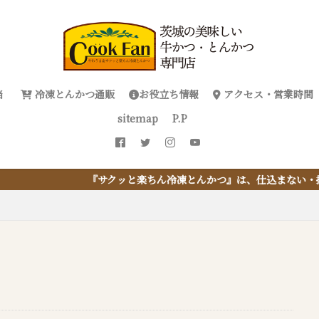
当
冷凍とんかつ通販
お役立ち情報
アクセス・営業時間
sitemap
P.P
と楽ちん冷凍とんかつ』は、仕込まない・揚げない・油捨てない。おうち