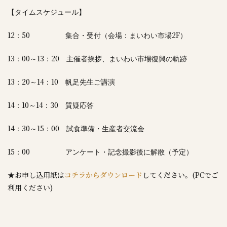
【タイムスケジュール】
12
50
2F
：
集合・受付（会場：まいわい市場
）
13
00
13
20
：
～
：
主催者挨拶、まいわい市場復興の軌跡
13
20
14
10
：
～
：
帆足先生ご講演
14
10
14
30
：
～
：
質疑応答
14
30
15
00
：
～
：
試食準備・生産者交流会
15
00
：
アンケート・記念撮影後に解散（予定）
★お申し込用紙は
コチラからダウンロード
してください。(PCでご
利用ください)