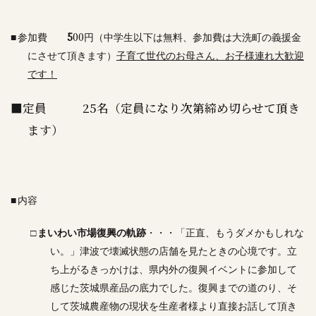
5
00
■
参加費
円（中学生以下は無料、参加費は大洗町の義援金
にさせて頂きます）
子育て世代のお母さん、お子様連れ大歓迎
です！
■定員
25
名（定員になり次第締め切らせて頂き
ます）
■
内容
□
まいわい市場復興の軌跡
・・・「正直、もうダメかもしれな
い。」津波で壊滅状態の店舗を見たときの心境です。立
ち上がるきっかけは、県内外の復興イベントに参加して
感じた茨城県産品の底力でした。復興までの道のり、そ
して茨城農産物の現状を生産者様より直接お話して頂き