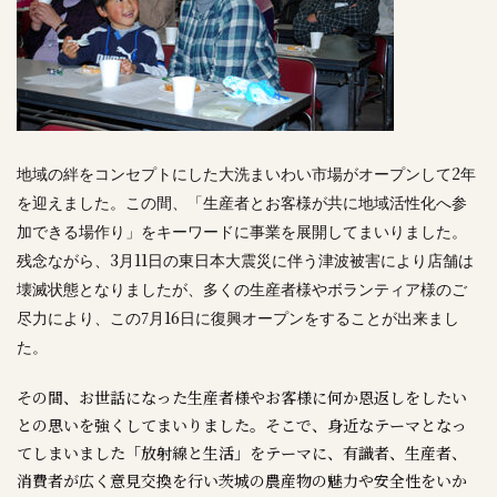
2
地域の絆をコンセプトにした大洗まいわい市場がオープンして
年
を迎えました。この間、「生産者とお客様が共に地域活性化へ参
加できる場作り」をキーワードに事業を展開してまいりました。
3
11
残念ながら、
月
日の東日本大震災に伴う津波被害により店舗は
壊滅状態となりましたが、多くの生産者様やボランティア様のご
16
尽力により、この
7
月
日に復興オープンをすることが出来まし
た。
その間、お世話になった生産者様やお客様に何か恩返しをしたい
との思いを強くしてまいりました。そこで、身近なテーマとなっ
てしまいました「放射線と生活」をテーマに、有識者、生産者、
消費者が広く意見交換を行い茨城の農産物の魅力や安全性をいか