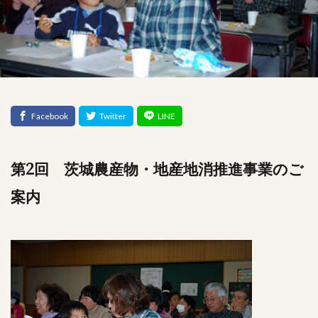
2
第
回
茨城農産物・地産地消推進事業
のご
案内