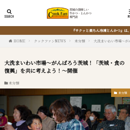
ッと楽ちん冷凍とんかつ』は、仕込まない・揚げない・油捨てない。おうちで『と
HOME
クックファンNEWS
未分類
大洗まいわい市場～が
大洗まいわい市場～がんばろう茨城！「茨城・食の
復興」を共に考えよう！～開催
未分類
未分類